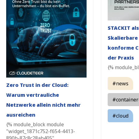
STACKIT als
Skalierbare
konforme C
der Praxis
{% module_bl
#news
Zero Trust in der Cloud:
Warum vertrauliche
#container
Netzwerke allein nicht mehr
ausreichen
#cloud
{% module_block module
"widget_1871c752-f654-4413-
890b-87c8c28ab405"...