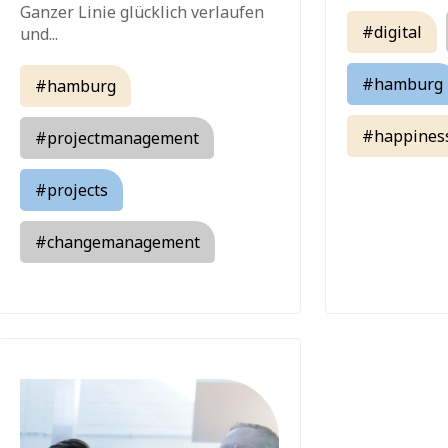
Ganzer Linie glücklich verlaufen
#digital
und...
#hamburg
#hamburg
#happines
#projectmanagement
#projects
#changemanagement