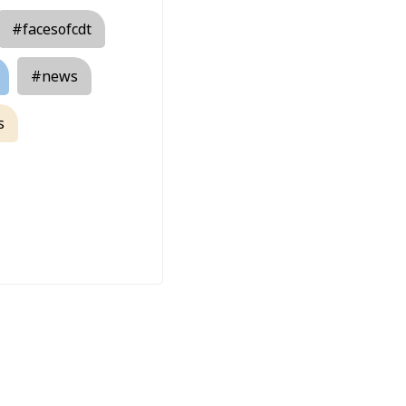
#facesofcdt
#news
s