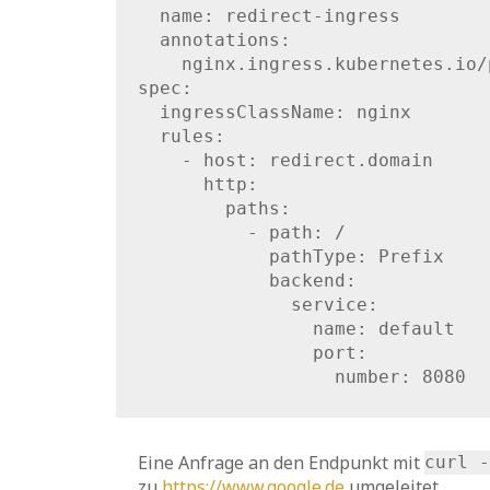
  name: redirect-ingress
  annotations:
    nginx.ingress.kubernetes.io/
spec:
  ingressClassName: nginx
  rules:
    - host: redirect.domain
      http:
        paths:
          - path: /
            pathType: Prefix
            backend:
              service:
                name: default
                port:
                  number: 8080
Eine Anfrage an den Endpunkt mit
curl 
zu
https://www.google.de
umgeleitet.