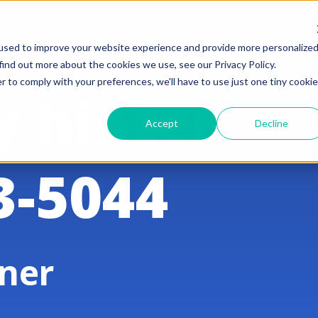
used to improve your website experience and provide more personalize
find out more about the cookies we use, see our Privacy Policy.
r to comply with your preferences, we'll have to use just one tiny cookie
y hinter
Accept
Decline
3-5044
ner