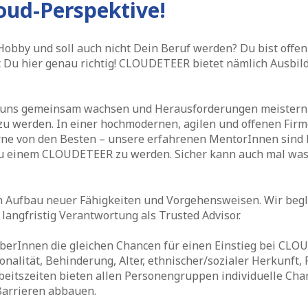
oud-Perspektive!
bby und soll auch nicht Dein Beruf werden? Du bist offen 
 Du hier genau richtig! CLOUDETEER bietet nämlich Ausbil
 uns gemeinsam wachsen und Herausforderungen meistern –
 zu werden. In einer hochmodernen, agilen und offenen Firm
ne von den Besten – unsere erfahrenen MentorInnen sind b
zu einem CLOUDETEER zu werden. Sicher kann auch mal was
n Aufbau neuer Fähigkeiten und Vorgehensweisen. Wir begle
langfristig Verantwortung als Trusted Advisor.
erberInnen die gleichen Chancen für einen Einstieg bei CLOU
lität, Behinderung, Alter, ethnischer/sozialer Herkunft, R
beitszeiten bieten allen Personengruppen individuelle Chan
Barrieren abbauen.