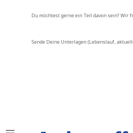
Du möchtest gerne ein Teil davon sein? Wir 
Home
Sende Deine Unterlagen (Lebenslauf, aktuell
Cloudeteer Services
Technologische Säulen
Knowledge Base
Über uns
Kontakt
Karriere