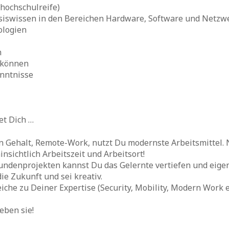
hhochschulreife)
Basiswissen in den Bereichen Hardware, Software und Netzw
ologien
n
u können
enntnisse
et Dich …
n Gehalt, Remote-Work, nutzt Du modernste Arbeitsmittel. N
insichtlich Arbeitszeit und Arbeitsort!
 Kundenprojekten kannst Du das Gelernte vertiefen und eig
die Zukunft und sei kreativ.
che zu Deiner Expertise (Security, Mobility, Modern Work et
eben sie!