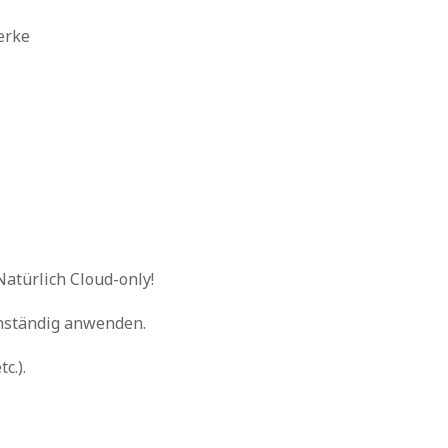
erke
atürlich Cloud-only!
enständig anwenden.
c.).